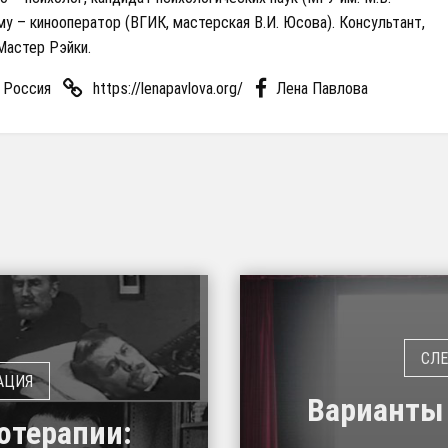
у – кинооператор (ВГИК, мастерская В.И. Юсова). Консультант,
Мастер Рэйки.
, Россия
https://lenapavlova.org/
Лена Павлова
Варианты
отерапии: