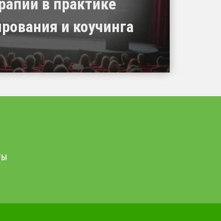
рапии в практике
ирования и коучинга
ТЫ