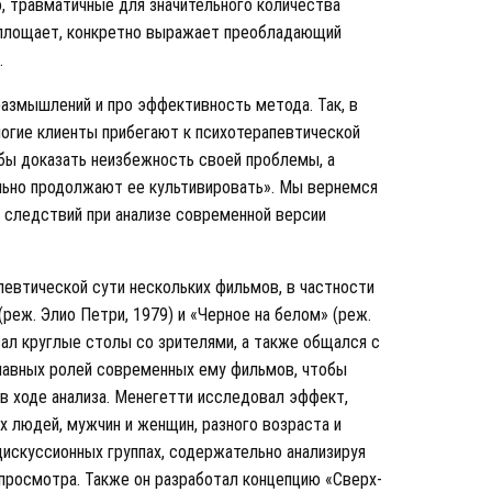
, травматичные для значительного количества
воплощает, конкретно выражает преобладающий
.
азмышлений и про эффективность метода. Так, в
многие клиенты прибегают к психотерапевтической
обы доказать неизбежность своей проблемы, а
тельно продолжают ее культивировать». Мы вернемся
о следствий при анализе современной версии
певтической сути нескольких фильмов, в частности
реж. Элио Петри, 1979) и «Черное на белом» (реж.
вал круглые столы со зрителями, а также общался с
лавных ролей современных ему фильмов, чтобы
в ходе анализа. Менегетти исследовал эффект,
 людей, мужчин и женщин, разного возраста и
дискуссионных группах, содержательно анализируя
просмотра. Также он разработал концепцию «Сверх-