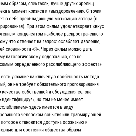
ным образом, спектакль, лучше других зрелищ
ка в момент кризиса и «выздоровления». С точки
ет в себя преобладающую мотивацию автора (в
урированная). При этом фильм удовлетворяет «вкус
ногенным конденсатом наиболее распространенного
ому что отвечает на запрос: ослабляет давление,
ей скованности «Я». Через фильм можно дать
му патологическому содержанию, его не
м самым определенного расслабляющего эффекта».
 есть указание на ключевую особенность метода
ый, он не требует обязательного проговаривания
 качестве собственной и обсуждения ее, она
 идентифицируя», но тем не менее имеет
сслаблением» здесь имеется в виду
рованного человеком события или травмирующей
, которое становится доступна осознанию и
ктерные для состояния общества образы