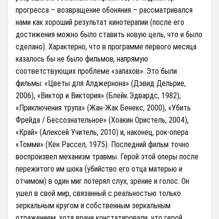
прогресса – возвращение обоняния – рассматривался
нами как хороший результат кинотерапии (после его
достижения можно было ставить новую цель, что и было
сделано). Характерно, что в программе первого месяца
казалось бы не было фильмов, напрямую
соответствующих проблеме «запахов». Это были
фильмы: «Цветы для Алджернона» (Дэвид Дельрие,
2006), «Виктор и Виктория» (Блейк Эдвардс, 1982),
«Приключения трупа» (Жан-Жак Бенекс, 2000), «Убить
Фрейда / Бессознательное» (Хоакин Ористель, 2004),
«Край» (Алексей Учитель, 2010) и, наконец, рок-опера
«Томми» (Кен Рассел, 1975). Последний фильм точно
воспроизвел механизм травмы. Герой этой оперы после
пережитого им шока (убийство его отца матерью и
отчимом) в один миг потерял слух, зрение и голос. Он
ушел в свой мир, связанный с реальностью только
зеркальным кругом и собственным зеркальным
отражением, хотя врачи констатировали, что герой